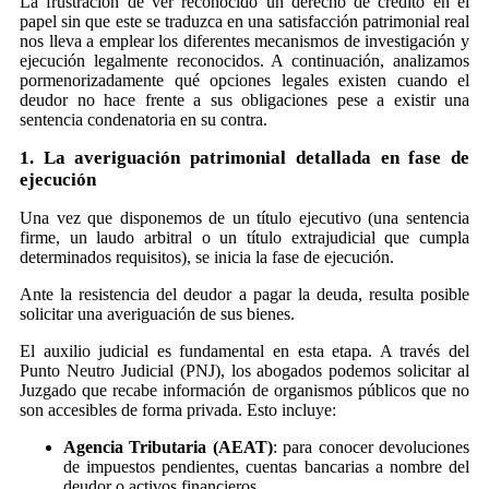
La frustración de ver reconocido un derecho de crédito en el
papel sin que este se traduzca en una satisfacción patrimonial real
nos lleva a emplear los diferentes mecanismos de investigación y
ejecución legalmente reconocidos. A continuación, analizamos
pormenorizadamente qué opciones legales existen cuando el
deudor no hace frente a sus obligaciones pese a existir una
sentencia condenatoria en su contra.
1. La averiguación patrimonial detallada en fase de
ejecución
Una vez que disponemos de un título ejecutivo (una sentencia
firme, un laudo arbitral o un título extrajudicial que cumpla
determinados requisitos), se inicia la fase de ejecución.
Ante la resistencia del deudor a pagar la deuda, resulta posible
solicitar una averiguación de sus bienes.
El auxilio judicial es fundamental en esta etapa. A través del
Punto Neutro Judicial (PNJ), los abogados podemos solicitar al
Juzgado que recabe información de organismos públicos que no
son accesibles de forma privada. Esto incluye:
Agencia Tributaria (AEAT)
: para conocer devoluciones
de impuestos pendientes, cuentas bancarias a nombre del
deudor o activos financieros.