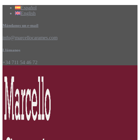
Español
English
Mándanos un e-mail
info@marcellocarames.com
Llámanos
+34 711 54 46 72