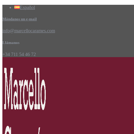
Español
Mándanos un e-mail
info@marcellocarames.com
Llámanos
+34 711 54 46 72