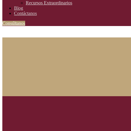
Recursos Extraordinarios
Blog
Contáctanos
Consúltanos
MarcelloCaramés,
litigación entre 
Best Law Firms